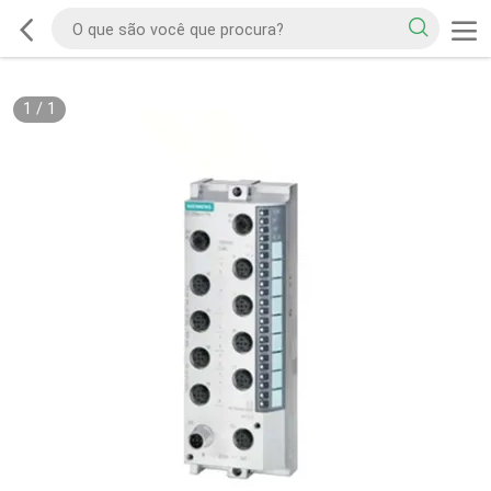
1
/
1