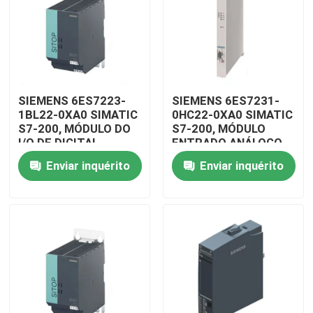
SIEMENS 6ES7223-
SIEMENS 6ES7231-
1BL22-0XA0 SIMATIC
0HC22-0XA0 SIMATIC
S7-200, MÓDULO DO
S7-200, MÓDULO
I/O DE DIGITAL
ENTRADO ANÁLOGO
Enviar inquérito
Enviar inquérito
Para casa
Produtos
Vídeos