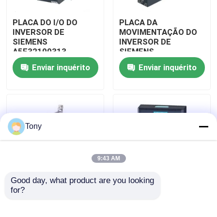
PLACA DO I/O DO
PLACA DA
Sobre nós
INVERSOR DE
MOVIMENTAÇÃO DO
SIEMENS
INVERSOR DE
A5E32100313
SIEMENS
Visita à fábrica
SIMATIC ROBICON
A5E00825002
Enviar inquérito
Enviar inquérito
SIMATIC
Controle de qualidade
Contacte-nos
Tony
Solicite um orçamento
9:43 AM
Good day, what product are you looking 
Módulos PLC Allen Bradley
for?
Original MACIO do
MÓDULO DA UNIDADE
MÓDULO do
DO BASIC DO RELÉ DA
ACIONADOR DE
SEGURANÇA DO PLC
Módulos de controlo automático ABB