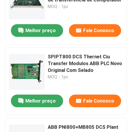
MOQ：1pc
Módulo Bently Nevada
Melhor preço
Fale Conosco
Módulo GE
Módulo Simático da Siemens
SPIPT800 DCS Thernet Ciu
Transfer Modulos ABB PLC Novo
Original Com Selado
Peças sobressalentes Schneider Electric
MOQ：1pc
Peças sobressalentes Emerson
Melhor preço
Fale Conosco
Módulo Honeywell
ABB PNI800+MB805 DCS Plant
Foxboro DCS