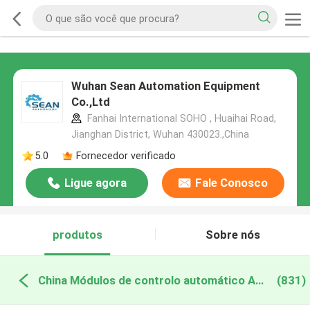
Wuhan Sean Automation Equipment
Co.,Ltd
Fanhai International SOHO , Huaihai Road,
Jianghan District, Wuhan 430023.,China
5.0
Fornecedor verificado
Ligue agora
Fale Conosco
produtos
Sobre nós
China Módulos de controlo automático ABB
(831)