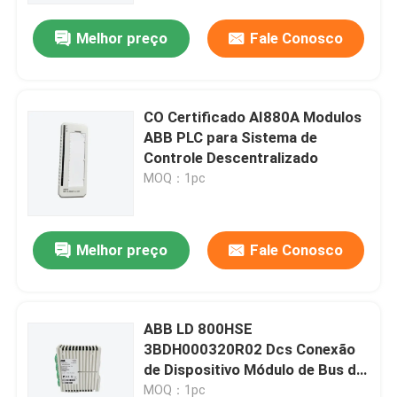
Melhor preço
Fale Conosco
CO Certificado AI880A Modulos
ABB PLC para Sistema de
Controle Descentralizado
MOQ：1pc
Melhor preço
Fale Conosco
Para casa
ABB LD 800HSE
Produtos
3BDH000320R02 Dcs Conexão
de Dispositivo Módulo de Bus de
Campo
Vídeos
MOQ：1pc