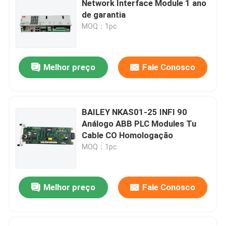
Network Interface Module 1 ano
de garantia
DCS de Triconex
MOQ：1pc
Módulo de controlo de comandos B&R
Melhor preço
Fale Conosco
Módulo PILZ
BAILEY NKAS01-25 INFI 90
Módulos de comando de Beckhoff
Análogo ABB PLC Modules Tu
Cable CO Homologação
MOQ：1pc
Módulo Bachmann
Partes de PLC de automação
Melhor preço
Fale Conosco