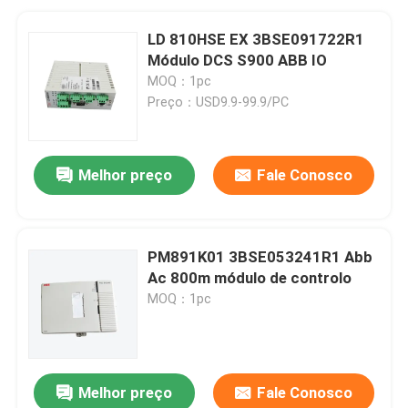
LD 810HSE EX 3BSE091722R1
Módulo DCS S900 ABB IO
MOQ：1pc
Preço：USD9.9-99.9/PC
Melhor preço
Fale Conosco
PM891K01 3BSE053241R1 Abb
Ac 800m módulo de controlo
MOQ：1pc
Melhor preço
Fale Conosco