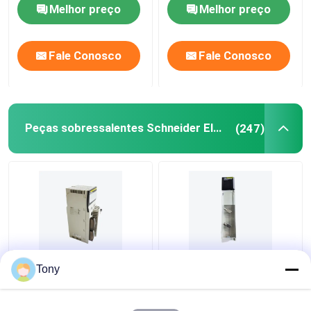
Melhor preço
Melhor preço
Fale Conosco
Fale Conosco
Peças sobressalentes Schneider Electric
(247)
Módulo de saída
140DDI35310 C.C.
Tony
140DRA84000 do relé
discreta do módulo
do PLC do quantum de
entrado 24V do
Modicon SCHNEIDER
quantum do PLC