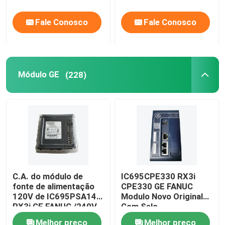
Fale Conosco
Fale Conosco
Módulo GE
(228)
C.A. do módulo de
IC695CPE330 RX3i
fonte de alimentação
CPE330 GE FANUC
120V de IC695PSA140
Modulo Novo Original
RX3i GE FANUC /240V
Com Selo
Melhor preço
Melhor preço