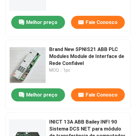
Sobre nós
Melhor preço
Fale Conosco
Visita à fábrica
Brand New SPNIS21 ABB PLC
Controle de qualidade
Modules Module de Interface de
Rede Confiável
MOQ：1pc
Contacte-nos
Solicite um orçamento
Melhor preço
Fale Conosco
Módulos PLC Allen Bradley
INICT 13A ABB Bailey INFI 90
Sistema DCS NET para módulo
Módulos de controlo automático ABB
de transferência de computador