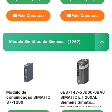
Fale Conosco
Fale Conosco
Módulo Simático da Siemens
(1242)
Módulo de
6ES7147-5JD00-0BA0
comunicação SIMATIC
SIMATIC ET 200AL
S7-1200
Siemens Simatic
Module Novo Original