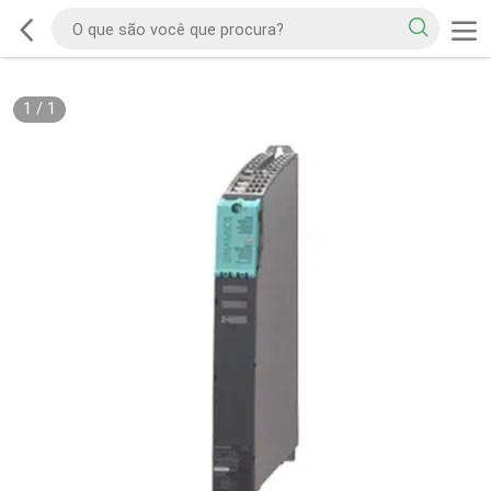
1
/
1