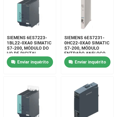
SIEMENS 6ES7223-
SIEMENS 6ES7231-
1BL22-0XA0 SIMATIC
0HC22-0XA0 SIMATIC
S7-200, MÓDULO DO
S7-200, MÓDULO
I/O DE DIGITAL
ENTRADO ANÁLOGO
Enviar inquérito
Enviar inquérito
Para casa
Produtos
Vídeos