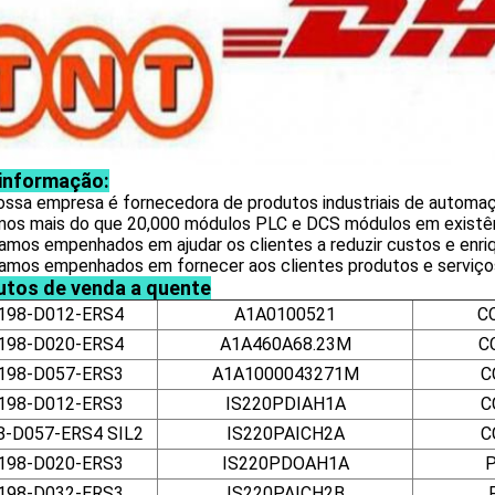
 informação:
nossa empresa é fornecedora de produtos industriais de automa
mos mais do que
20,000 módulos PLC e DCS
módulos em existên
amos empenhados em ajudar os clientes a reduzir custos e enriq
tamos empenhados em fornecer aos clientes produtos e serviço
utos de venda a quente
198-D012-ERS4
A1A0100521
C
198-D020-ERS4
A1A460A68.23M
C
198-D057-ERS3
A1A1000043271M
C
198-D012-ERS3
IS220PDIAH1A
C
8-D057-ERS4 SIL2
IS220PAICH2A
C
198-D020-ERS3
IS220PDOAH1A
198-D032-ERS3
IS220PAICH2B