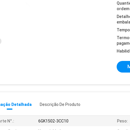
Quanti
ordem 
Detalh
embal
Tempo 
Termo
pagam
Habili
M
mação Detalhada
Descrição De Produto
rte N°.:
6GK1502-3CC10
Peso: