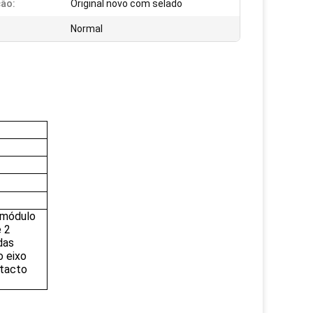
ão:
Original novo com selado
Normal
 módulo
e 2
das
 eixo
ntacto