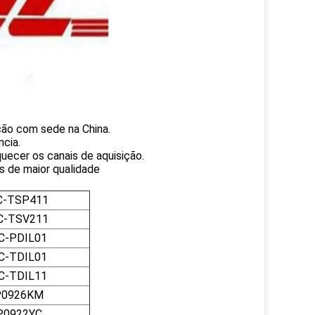
ção com sede na China.
cia.
uecer os canais de aquisição.
s de maior qualidade
C-TSP411
C-TSV211
C-PDIL01
C-TDIL01
C-TDIL11
P0926KM
P0922YC