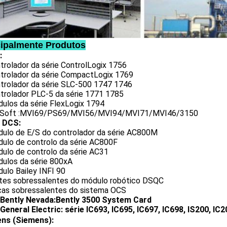
cipalmente Produtos
:
trolador da série ControlLogix 1756
ntrolador da série CompactLogix 1769
ntrolador da série SLC-500 1747 1746
ntrolador PLC-5 da série 1771 1785
dulos da série FlexLogix 1794
oSoft :MVI69/PS69/MVI56/MVI94/MVI71/MVI46/3150
 DCS:
dulo de E/S do controlador da série AC800M
dulo de controlo da série AC800F
dulo de controlo da série AC31
dulos da série 800xA
ulo Bailey INFI 90
rtes sobressalentes do módulo robótico DSQC
ças sobressalentes do sistema OCS
Bently Nevada:Bently 3500 System Card
General Electric: série IC693, IC695, IC697, IC698, IS200, IC2
ens (Siemens):