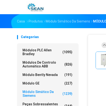
Casa
Produtos
Módulo Simático Da Siemens
MÓDULO 
Categorias
Módulos PLC Allen
(1095)
Bradley
Módulos De Controlo
(826)
Automático ABB
Módulo Bently Nevada
(191)
Módulo GE
(227)
Módulo Simático Da
(1239)
Siemens
Peças Sobressalentes