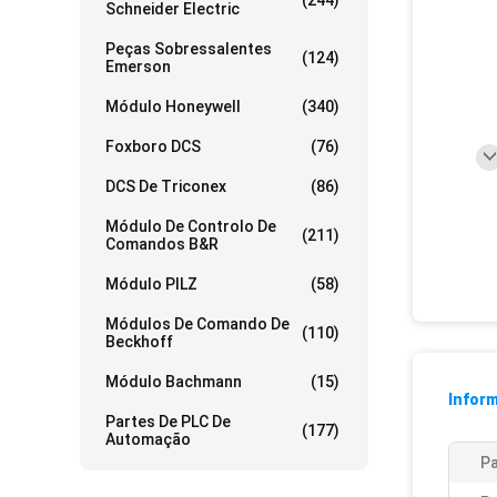
(244)
Schneider Electric
Peças Sobressalentes
(124)
Emerson
Módulo Honeywell
(340)
Foxboro DCS
(76)
DCS De Triconex
(86)
Módulo De Controlo De
(211)
Comandos B&R
Módulo PILZ
(58)
Módulos De Comando De
(110)
Beckhoff
Módulo Bachmann
(15)
Infor
Partes De PLC De
(177)
Automação
Pa