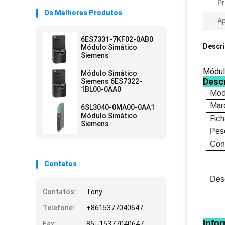
Pr
Os Melhores Produtos
Ap
6ES7331-7KF02-0AB0
Descr
Módulo Simático
Siemens
Módul
Módulo Simático
Desc
Siemens 6ES7322-
1BL00-0AA0
Mod
Mar
6SL3040-0MA00-0AA1
Módulo Simático
Fic
Siemens
Pes
Con
Contatos
Des
Contatos:
Tony
Telefone:
+8615377040647
Info
Fax:
86--15377040647