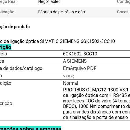
eço Real:
Negotiabled
Condiç
licação:
Fábrica do petróleo e gás
Cores:
ição de produto
o de ligação óptica SIMATIC SIEMENS 6GK1502-3CC10
rição
elo
6GK1502-3CC10
ca
A SIEMENS
ha de dados/catálogo
Em
Arquivo PDF
o
5500 kg
dição
Normal
PROFIBUS OLM/G12-1300 V3.1
de ligação óptica com 1 RS485 
interfaces FOC de vidro (4 toma
crição
BFOC), 1300 Nm comprimento do
para grandes distâncias com co
de sinalização e porta de ensaio
rmações sobre a empresa