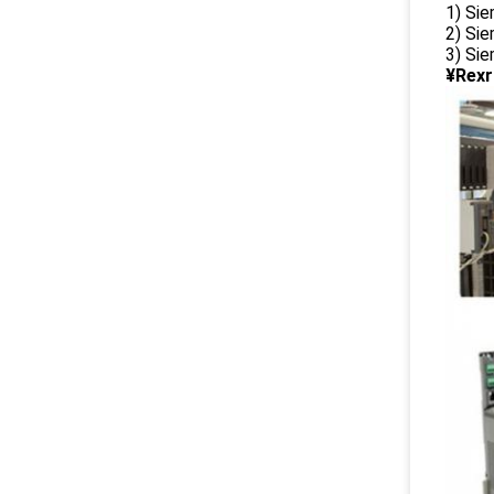
1) Si
2) Si
3) Sie
¥Rexr