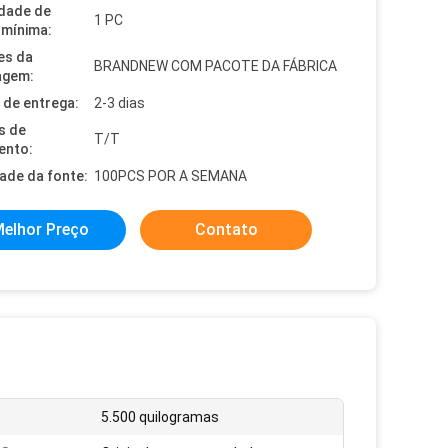
dade de
1 PC
mínima:
es da
BRANDNEW COM PACOTE DA FÁBRICA
agem:
de entrega:
2-3 dias
s de
T/T
ento:
dade da fonte:
100PCS POR A SEMANA
elhor Preço
Contato
5.500 quilogramas