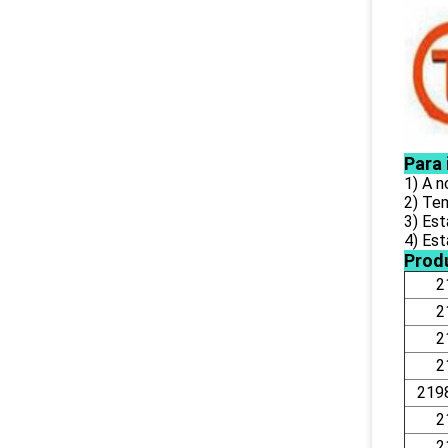
Para
1) A 
2) Te
3) Est
4) Es
Prod
2
2
2
2
219
2
2