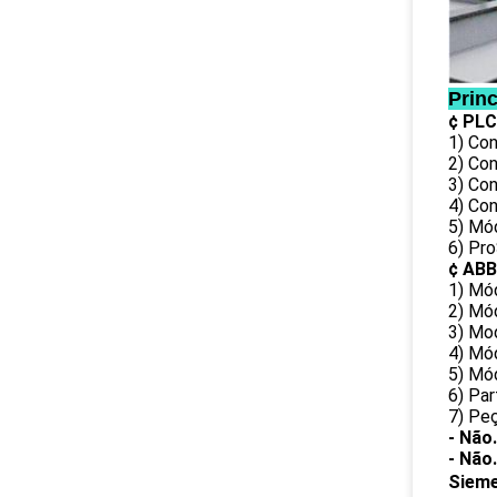
Prin
¢ PLC
1) Con
2) Co
3) Co
4) Co
5) Mó
6) Pr
¢ ABB
1) Mó
2) Mó
3) Mo
4) Mó
5) Mód
6) Pa
7) Pe
- Não.
- Não.
Siem