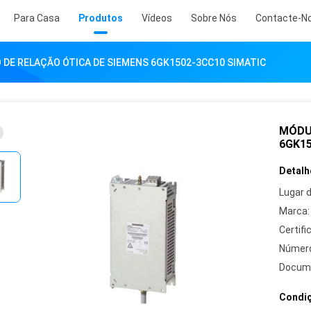
Para Casa
Produtos
Vídeos
Sobre Nós
Contacte-N
DE RELAÇÃO ÓTICA DE SIEMENS 6GK1502-3CC10 SIMATIC
MÓDU
6GK15
Detalh
Lugar 
Marca:
Certifi
Número
Docum
Condiç