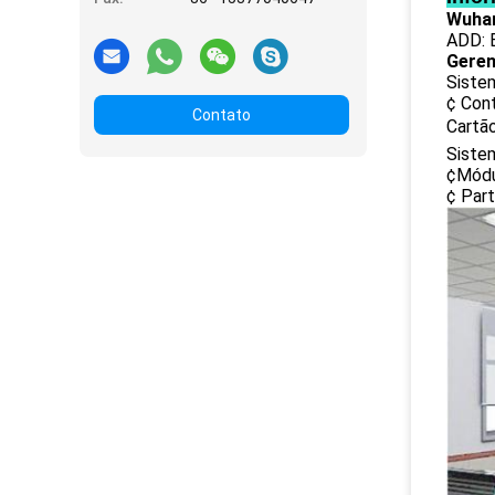
Wuhan
ADD: E
Gerenc
Siste
¢ Con
Contato
Cartã
Siste
¢Módul
¢ Par