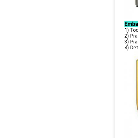
Emba
1) To
2) Pr
3) Pr
4) Det