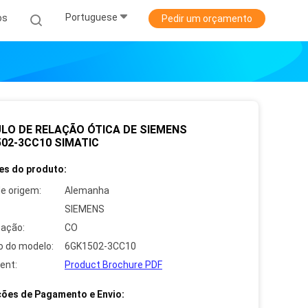
Portuguese
os
Pedir um orçamento
LO DE RELAÇÃO ÓTICA DE SIEMENS
02-3CC10 SIMATIC
es do produto:
de origem:
Alemanha
SIEMENS
cação:
CO
 do modelo:
6GK1502-3CC10
ent:
Product Brochure PDF
ões de Pagamento e Envio: