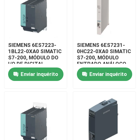
SIEMENS 6ES7223-
SIEMENS 6ES7231-
1BL22-0XA0 SIMATIC
0HC22-0XA0 SIMATIC
S7-200, MÓDULO DO
S7-200, MÓDULO
I/O DE DIGITAL
ENTRADO ANÁLOGO
Enviar inquérito
Enviar inquérito
Para casa
Produtos
Vídeos