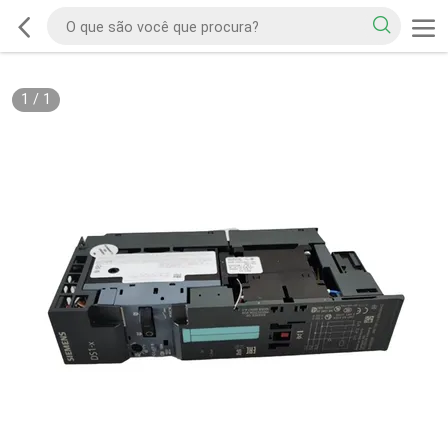
1
/
1