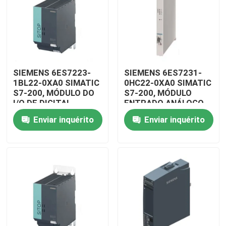
SIEMENS 6ES7223-
SIEMENS 6ES7231-
1BL22-0XA0 SIMATIC
0HC22-0XA0 SIMATIC
S7-200, MÓDULO DO
S7-200, MÓDULO
I/O DE DIGITAL
ENTRADO ANÁLOGO
Enviar inquérito
Enviar inquérito
Para casa
Produtos
Vídeos