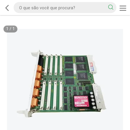
1
/
1