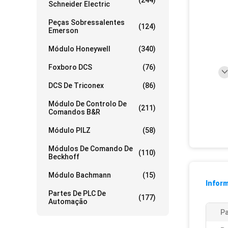
(244)
Schneider Electric
Peças Sobressalentes
(124)
Emerson
Módulo Honeywell
(340)
Foxboro DCS
(76)
DCS De Triconex
(86)
Módulo De Controlo De
(211)
Comandos B&R
Módulo PILZ
(58)
Módulos De Comando De
(110)
Beckhoff
Módulo Bachmann
(15)
Infor
Partes De PLC De
(177)
Automação
Pa