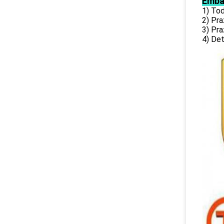
Emba
1) To
2) Pr
3) Pr
4) Det