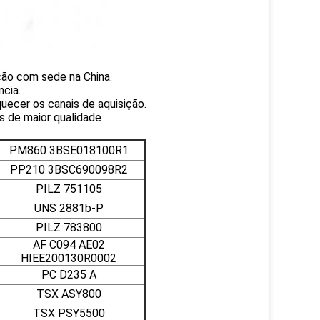
ção com sede na China.
cia.
uecer os canais de aquisição.
s de maior qualidade
PM860 3BSE018100R1
PP210 3BSC690098R2
PILZ 751105
UNS 2881b-P
PILZ 783800
AF C094 AE02
HIEE200130R0002
PC D235 A
TSX ASY800
TSX PSY5500