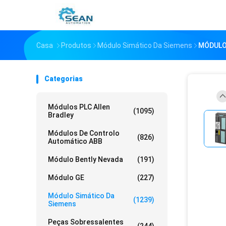
Casa
Produtos
Módulo Simático Da Siemens
MÓDULO
Categorias
Módulos PLC Allen
(1095)
Bradley
Módulos De Controlo
(826)
Automático ABB
Módulo Bently Nevada
(191)
Módulo GE
(227)
Módulo Simático Da
(1239)
Siemens
Peças Sobressalentes