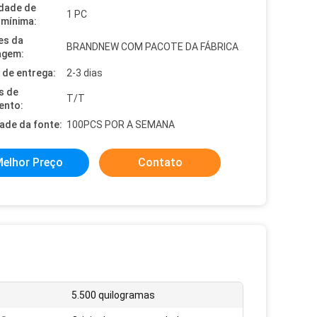
dade de
1 PC
mínima:
es da
BRANDNEW COM PACOTE DA FÁBRICA
agem:
de entrega:
2-3 dias
s de
T/T
ento:
dade da fonte:
100PCS POR A SEMANA
elhor Preço
Contato
5.500 quilogramas