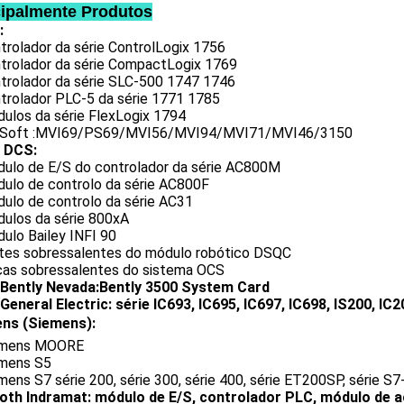
cipalmente Produtos
:
trolador da série ControlLogix 1756
ntrolador da série CompactLogix 1769
ntrolador da série SLC-500 1747 1746
ntrolador PLC-5 da série 1771 1785
dulos da série FlexLogix 1794
oSoft :MVI69/PS69/MVI56/MVI94/MVI71/MVI46/3150
 DCS:
dulo de E/S do controlador da série AC800M
dulo de controlo da série AC800F
dulo de controlo da série AC31
dulos da série 800xA
ulo Bailey INFI 90
rtes sobressalentes do módulo robótico DSQC
ças sobressalentes do sistema OCS
Bently Nevada:Bently 3500 System Card
General Electric: série IC693, IC695, IC697, IC698, IS200, IC2
ens (Siemens):
emens MOORE
emens S5
mens S7 série 200, série 300, série 400, série ET200SP, série S7
oth Indramat: módulo de E/S, controlador PLC, módulo de