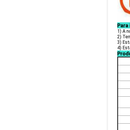
Para
1) A 
2) Te
3) Est
4) Es
Prod