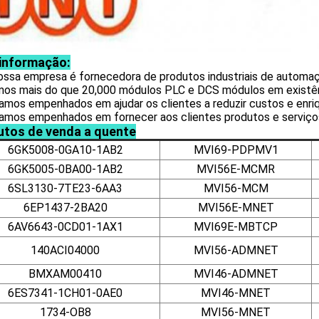
 informação:
nossa empresa é fornecedora de produtos industriais de automa
mos mais do que
20,000 módulos PLC e DCS
módulos em existên
amos empenhados em ajudar os clientes a reduzir custos e enriq
tamos empenhados em fornecer aos clientes produtos e serviço
utos de venda a quente
6GK5008-0GA10-1AB2
MVI69-PDPMV1
6GK5005-0BA00-1AB2
MVI56E-MCMR
6SL3130-7TE23-6AA3
MVI56-MCM
6EP1437-2BA20
MVI56E-MNET
6AV6643-0CD01-1AX1
MVI69E-MBTCP
140ACI04000
MVI56-ADMNET
BMXAM00410
MVI46-ADMNET
6ES7341-1CH01-0AE0
MVI46-MNET
1734-OB8
MVI56-MNET