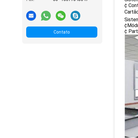
¢ Con
Cartã
Siste
¢Módul
¢ Par
Contato