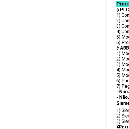
Prin
¢ PLC
1) Con
2) Co
3) Co
4) Co
5) Mó
6) Pr
¢ ABB
1) Mó
2) Mó
3) Mo
4) Mó
5) Mód
6) Pa
7) Pe
- Não.
- Não.
Siem
1) Si
2) Si
3) Sie
¥Rexr