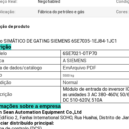
eço Real:
Negotiabled
Condiç
licação:
Fábrica do petróleo e gás
Cores:
ição de produto
o SIMÁTICO DE GATING SIEMENS 6SE7035-1EJ84-1JC1
rição
elo
6SE7021-0TP70
ca
A SIEMENS
ha de dados/catálogo
Em
Arquivo PDF
o
5500 kg
dição
Normal
Módulo de entrada do inversor I
crição
as unidades 3 AC 380-460V, 50/
DC 510-620V, 510A
rmações sobre a empresa
 Sean Automation Equipment Co.,Ltd
difício 2, Fanhai International SOHO, Rua Huaihai, Distrito de Jia
iar distribuído principal:
ma de controlo (DCS)