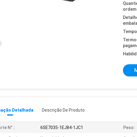
Quanti
ordem 
Detalh
embal
Tempo 
Termo
pagam
Habili
M
mação Detalhada
Descrição De Produto
rte N°.:
6SE7035-1EJ84-1JC1
Peso: