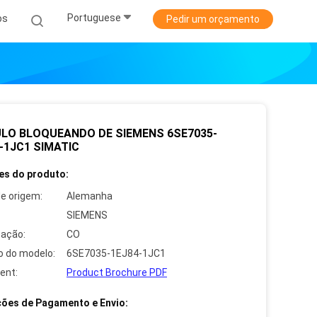
Portuguese
os
Pedir um orçamento
LO BLOQUEANDO DE SIEMENS 6SE7035-
-1JC1 SIMATIC
es do produto:
de origem:
Alemanha
SIEMENS
cação:
CO
 do modelo:
6SE7035-1EJ84-1JC1
ent:
Product Brochure PDF
ões de Pagamento e Envio: