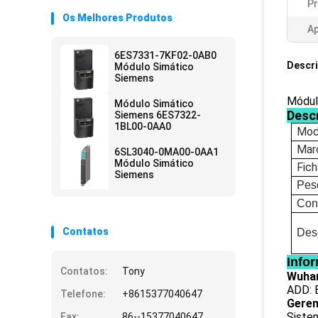
Pr
Os Melhores Produtos
Ap
6ES7331-7KF02-0AB0
Descr
Módulo Simático
Siemens
Módul
Módulo Simático
Desc
Siemens 6ES7322-
1BL00-0AA0
Mod
Mar
6SL3040-0MA00-0AA1
Módulo Simático
Fic
Siemens
Pes
Con
Contatos
Des
Info
Contatos:
Tony
Wuhan
ADD: E
Telefone:
+8615377040647
Gerenc
Siste
Fax:
86--15377040647