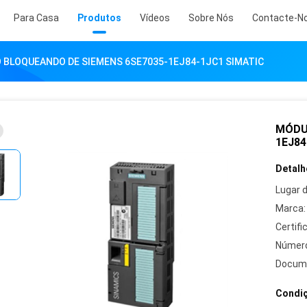
Para Casa
Produtos
Vídeos
Sobre Nós
Contacte-N
 BLOQUEANDO DE SIEMENS 6SE7035-1EJ84-1JC1 SIMATIC
MÓDU
1EJ84
Detalh
Lugar 
Marca:
Certifi
Número
Docum
Condiç