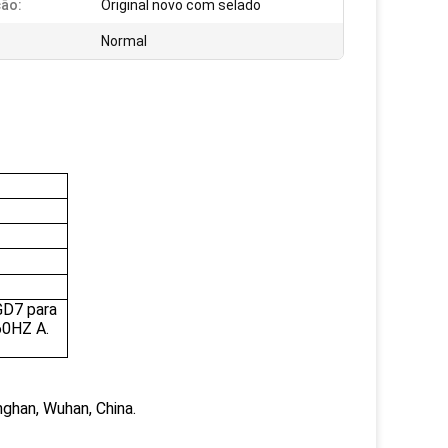
ão:
Original novo com selado
Normal
GD7 para
60HZ A.
nghan, Wuhan, China.