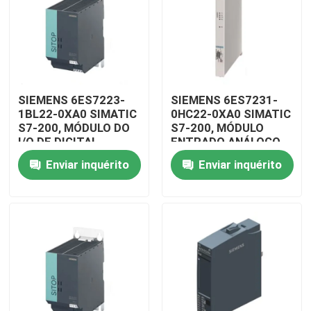
SIEMENS 6ES7223-
SIEMENS 6ES7231-
1BL22-0XA0 SIMATIC
0HC22-0XA0 SIMATIC
S7-200, MÓDULO DO
S7-200, MÓDULO
I/O DE DIGITAL
ENTRADO ANÁLOGO
Enviar inquérito
Enviar inquérito
Para casa
Produtos
Vídeos