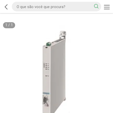
1
/
1