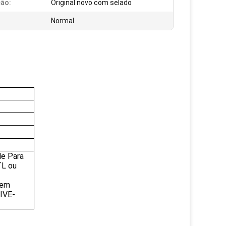
ão:
Original novo com selado
Normal
e Para
TL ou
sem
RIVE-