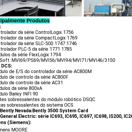
cipalmente Produtos
:
trolador da série ControlLogix 1756
ntrolador da série CompactLogix 1769
ntrolador da série SLC-500 1747 1746
ntrolador PLC-5 da série 1771 1785
dulos da série FlexLogix 1794
oSoft :MVI69/PS69/MVI56/MVI94/MVI71/MVI46/3150
 DCS:
dulo de E/S do controlador da série AC800M
dulo de controlo da série AC800F
dulo de controlo da série AC31
dulos da série 800xA
ulo Bailey INFI 90
rtes sobressalentes do módulo robótico DSQC
ças sobressalentes do sistema OCS
Bently Nevada:Bently 3500 System Card
General Electric: série IC693, IC695, IC697, IC698, IS200, IC2
ens (Siemens):
emens MOORE