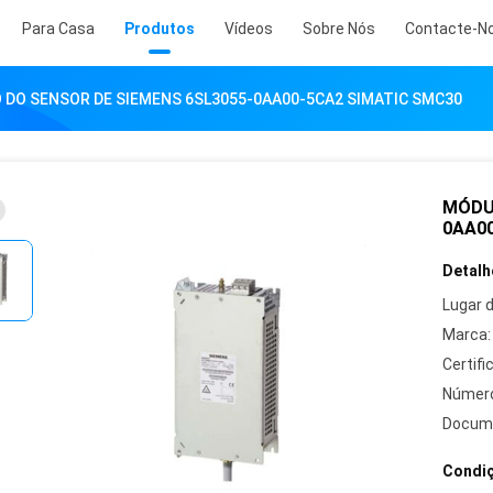
Para Casa
Produtos
Vídeos
Sobre Nós
Contacte-N
 DO SENSOR DE SIEMENS 6SL3055-0AA00-5CA2 SIMATIC SMC30
MÓDU
0AA0
Detalh
Lugar 
Marca:
Certifi
Número
Docum
Condiç