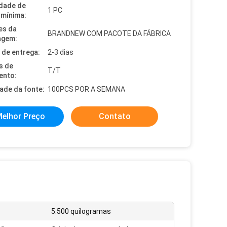
dade de
1 PC
mínima:
es da
BRANDNEW COM PACOTE DA FÁBRICA
agem:
de entrega:
2-3 dias
s de
T/T
ento:
dade da fonte:
100PCS POR A SEMANA
elhor Preço
Contato
5.500 quilogramas