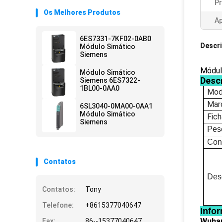
Pr
Os Melhores Produtos
Ap
6ES7331-7KF02-0AB0
Descr
Módulo Simático
Siemens
Módul
Módulo Simático
Desc
Siemens 6ES7322-
1BL00-0AA0
Mod
Mar
6SL3040-0MA00-0AA1
Módulo Simático
Fic
Siemens
Pes
Con
Contatos
Des
Contatos:
Tony
Telefone:
+8615377040647
Info
Wuhan
Fax:
86--15377040647