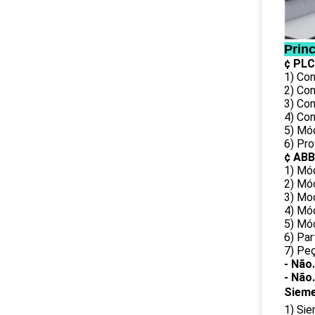
Prin
¢ PLC
1) Con
2) Co
3) Co
4) Co
5) Mó
6) Pr
¢ ABB
1) Mó
2) Mó
3) Mo
4) Mó
5) Mód
6) Pa
7) Pe
- Não.
- Não.
Siem
1) Si