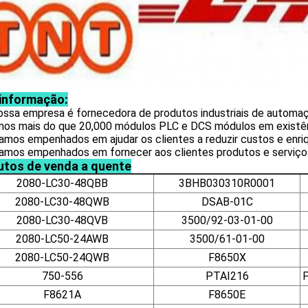
 informação:
nossa empresa é fornecedora de produtos industriais de automa
mos mais do que
20,000 módulos PLC e DCS
módulos em existên
amos empenhados em ajudar os clientes a reduzir custos e enriq
tamos empenhados em fornecer aos clientes produtos e serviço
utos de venda a quente
2080-LC30-48QBB
3BHB030310R0001
2080-LC30-48QWB
DSAB-01C
2080-LC30-48QVB
3500/92-03-01-00
2080-LC50-24AWB
3500/61-01-00
2080-LC50-24QWB
F8650X
750-556
PTAI216
F8621A
F8650E