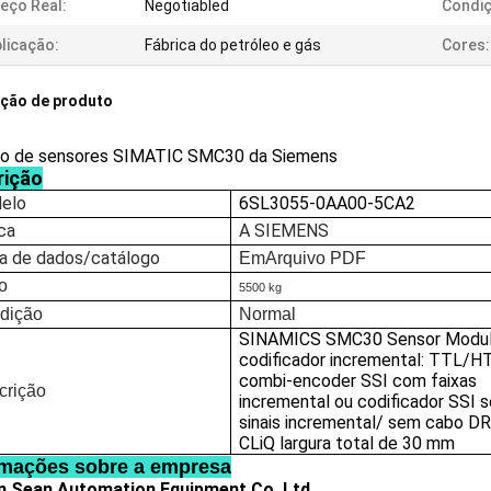
eço Real:
Negotiabled
Condiç
licação:
Fábrica do petróleo e gás
Cores:
ição de produto
o de sensores SIMATIC SMC30 da Siemens
rição
elo
6SL3055-0AA00-5CA2
ca
A SIEMENS
ha de dados/catálogo
Em
Arquivo PDF
o
5500 kg
dição
Normal
SINAMICS SMC30 Sensor Modul
codificador incremental: TTL/H
combi-encoder SSI com faixas
crição
incremental ou codificador SSI 
sinais incremental/ sem cabo D
CLiQ largura total de 30 mm
rmações sobre a empresa
 Sean Automation Equipment Co.,Ltd