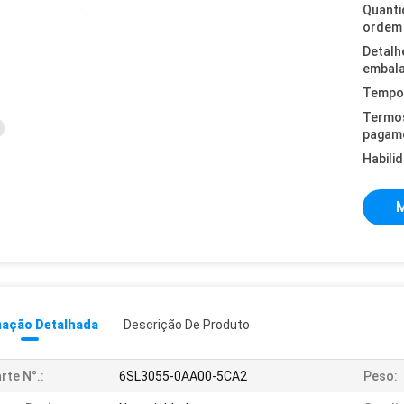
Quanti
ordem 
Detalh
embal
Tempo 
Termo
pagam
Habili
M
mação Detalhada
Descrição De Produto
rte N°.:
6SL3055-0AA00-5CA2
Peso: