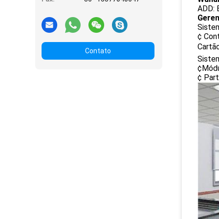
ADD: E
Gerenc
Siste
¢ Con
Cartã
Contato
Siste
¢Módul
¢ Par