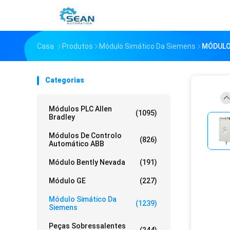
Casa
Produtos
Módulo Simático Da Siemens
MÓDULO
Categorias
Módulos PLC Allen
(1095)
Bradley
Módulos De Controlo
(826)
Automático ABB
Módulo Bently Nevada
(191)
Módulo GE
(227)
Módulo Simático Da
(1239)
Siemens
Peças Sobressalentes