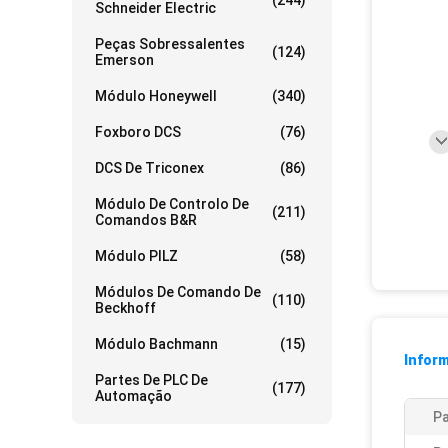
(244)
Schneider Electric
Peças Sobressalentes
(124)
Emerson
Módulo Honeywell
(340)
Foxboro DCS
(76)
DCS De Triconex
(86)
Módulo De Controlo De
(211)
Comandos B&R
Módulo PILZ
(58)
Módulos De Comando De
(110)
Beckhoff
Módulo Bachmann
(15)
Infor
Partes De PLC De
(177)
Automação
Pa