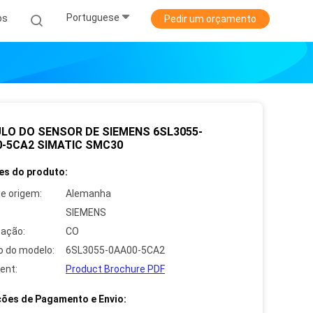
Portuguese
os
Pedir um orçamento
LO DO SENSOR DE SIEMENS 6SL3055-
0-5CA2 SIMATIC SMC30
es do produto:
de origem:
Alemanha
SIEMENS
cação:
CO
 do modelo:
6SL3055-0AA00-5CA2
ent:
Product Brochure PDF
ões de Pagamento e Envio: