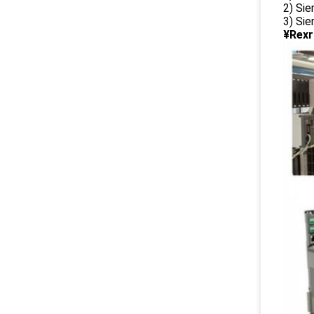
2) Si
3) Sie
¥Rexr