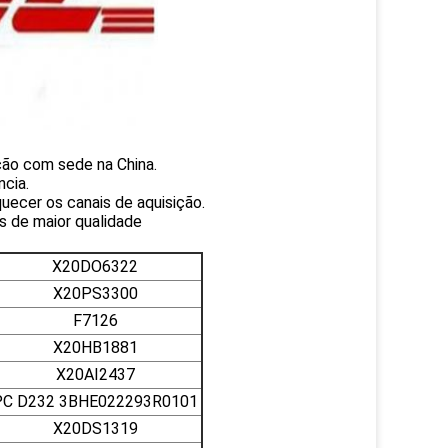
ção com sede na China.
cia.
uecer os canais de aquisição.
s de maior qualidade
X20DO6322
X20PS3300
F7126
X20HB1881
X20AI2437
PC D232 3BHE022293R0101
X20DS1319