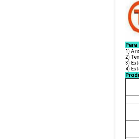
Para
1) A 
2) Te
3) Est
4) Es
Prod