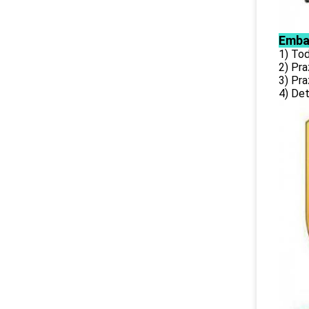
Emba
1) To
2) Pr
3) Pr
4) Det