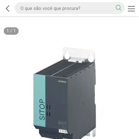
1
/
1