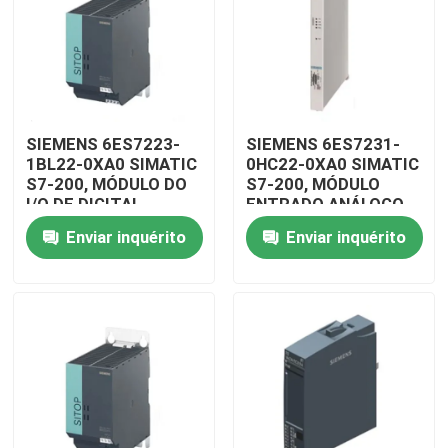
SIEMENS 6ES7223-
SIEMENS 6ES7231-
1BL22-0XA0 SIMATIC
0HC22-0XA0 SIMATIC
S7-200, MÓDULO DO
S7-200, MÓDULO
I/O DE DIGITAL
ENTRADO ANÁLOGO
Enviar inquérito
Enviar inquérito
Para casa
Produtos
Vídeos