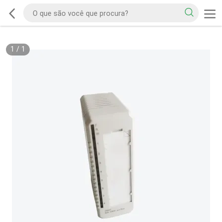
1
/
1