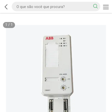
1
/
1