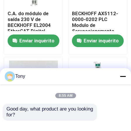
C.A. do módulo de
BECKHOFF AX5112-
Sobre nós
saída 230 V de
0000-0202 PLC
BECKHOFF EL2004
Modulo de
EtherCAT Digital
Servoacionamento
Visita à fábrica
Digital Compacto
Enviar inquérito
Enviar inquérito
Controle de qualidade
Contacte-nos
Tony
Solicite um orçamento
8:55 AM
Good day, what product are you looking 
Módulos PLC Allen Bradley
for?
Motorista servo
Módulo de relação
Module da linha
terminal do
central programável
codificador de
Módulos de controlo automático ABB