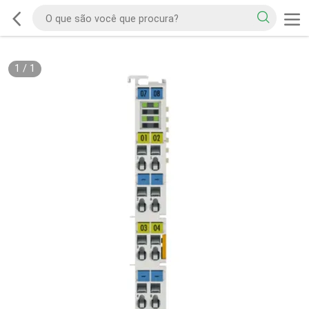
1
/
1