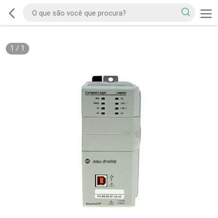
1
/
1