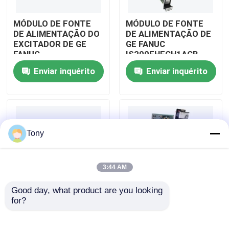
MÓDULO DE FONTE
MÓDULO DE FONTE
Sobre nós
DE ALIMENTAÇÃO DO
DE ALIMENTAÇÃO DE
EXCITADOR DE GE
GE FANUC
FANUC
IS200EHFCH1ACB
Visita à fábrica
IS200EPSMG1AED
Enviar inquérito
Enviar inquérito
Controle de qualidade
Contacte-nos
Tony
Solicite um orçamento
3:44 AM
Good day, what product are you looking 
Módulos PLC Allen Bradley
for?
PLACA de
PLACA DO
PROCESSADOR do
AMPLIFICADOR DA
SINAL do PLC GE
MOVIMENTAÇÃO DA
Módulos de controlo automático ABB