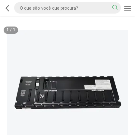
1
/
1